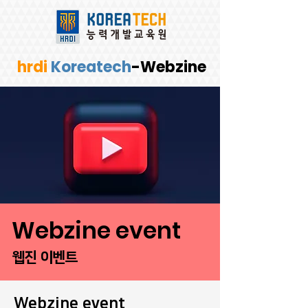
hrdi
Koreatech
-Webzine
Webzine event
웹진 이벤트
Webzine event