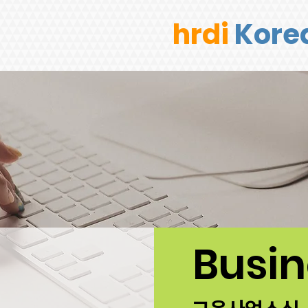
hrdi
Kore
Busi