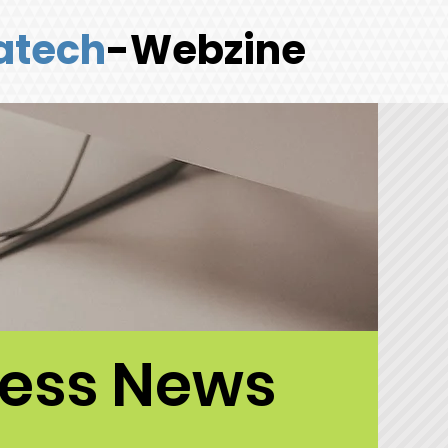
atech
-Webzine
ness News