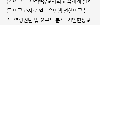
본 연구는 기업현장교사의 교육체계 설계
를 연구 과제로 일학습병행 선행연구 분
석, 역량진단 및 요구도 분석, 기업현장교
사 교육체계 수립 등을 연구 범위로 두고
있다.
홈으로
About Us
[31079] 충남 천안시 서북구 과수원길