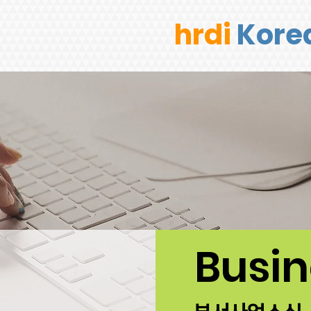
hrdi
Kore
Busi