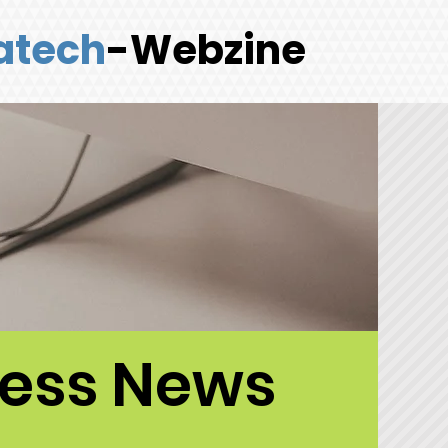
atech
-Webzine
ness News