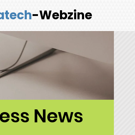
atech
-Webzine
ness News