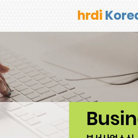
hrdi
Kore
Busi